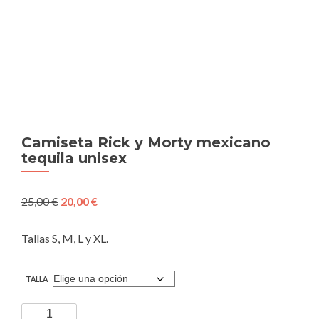
Camiseta Rick y Morty mexicano
tequila unisex
El
El
25,00
€
20,00
€
precio
precio
original
actual
Tallas S, M, L y XL.
era:
es:
25,00 €.
20,00 €.
TALLA
Camiseta