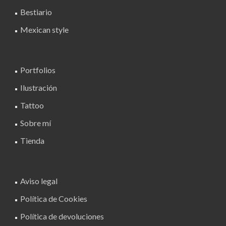
elegir
Bestiario
en
la
Mexican style
página
de
producto
Portfolios
Ilustración
Tattoo
Sobre mí
Tienda
Aviso legal
Política de Cookies
Política de devoluciones