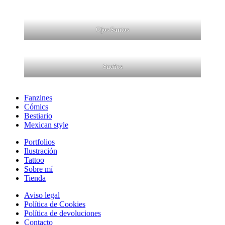
Ojos Santos
Sueños
Fanzines
Cómics
Bestiario
Mexican style
Portfolios
Ilustración
Tattoo
Sobre mí
Tienda
Aviso legal
Política de Cookies
Política de devoluciones
Contacto