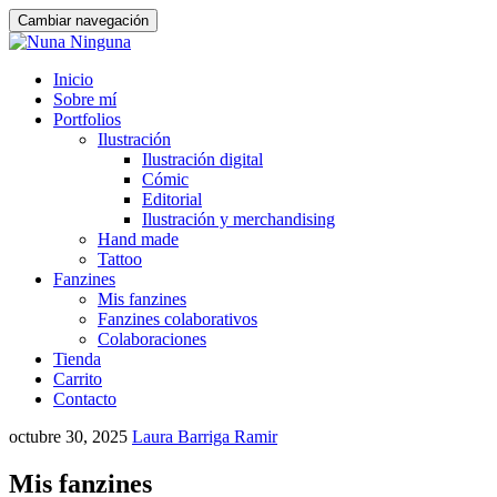
Cambiar navegación
Saltar
Inicio
al
Sobre mí
contenido
Portfolios
Ilustración
Ilustración digital
Cómic
Editorial
Ilustración y merchandising
Hand made
Tattoo
Fanzines
Mis fanzines
Fanzines colaborativos
Colaboraciones
Tienda
Carrito
Contacto
octubre 30, 2025
Laura Barriga Ramir
Mis fanzines