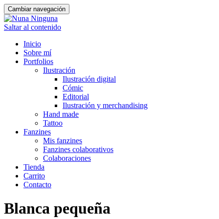
Cambiar navegación
Saltar al contenido
Inicio
Sobre mí
Portfolios
Ilustración
Ilustración digital
Cómic
Editorial
Ilustración y merchandising
Hand made
Tattoo
Fanzines
Mis fanzines
Fanzines colaborativos
Colaboraciones
Tienda
Carrito
Contacto
Blanca pequeña