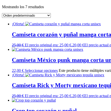
Mostrando los 7 resultados
¡Oferta!
Camiseta corazón y puñal manga corta
25,00
€
El precio original era: 25,00 €.
20,00
€
El precio actual 
Camiseta México punk manga corta un
22,00
€
Seleccionar opciones
Este producto tiene múltiples var
¡Oferta!
Camiseta Rick y Morty mexicano tequi
25,00
€
El precio original era: 25,00 €.
20,00
€
El precio actual 
Crop top corazón y puñal