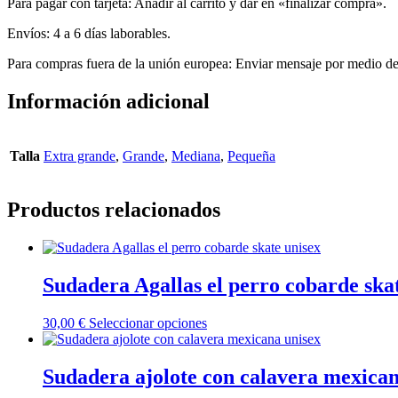
Para pagar con tarjeta: Añadir al carrito y dar en «finalizar compra».
Envíos: 4 a 6 días laborables.
Para compras fuera de la unión europea: Enviar mensaje por medio del
Información adicional
Talla
Extra grande
,
Grande
,
Mediana
,
Pequeña
Productos relacionados
Sudadera Agallas el perro cobarde ska
Este
30,00
€
Seleccionar opciones
producto
tiene
múltiples
Sudadera ajolote con calavera mexican
variantes.