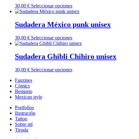
Las
Este
30,00
€
Seleccionar opciones
opciones
producto
se
tiene
pueden
múltiples
Sudadera México punk unisex
elegir
variantes.
en
Las
la
Este
30,00
€
Seleccionar opciones
opciones
página
producto
se
de
tiene
pueden
producto
múltiples
Sudadera Ghibli Chihiro unisex
elegir
variantes.
en
Las
la
Este
30,00
€
Seleccionar opciones
opciones
página
producto
se
de
Fanzines
tiene
pueden
producto
Cómics
múltiples
elegir
Bestiario
variantes.
en
Mexican style
Las
la
opciones
página
Portfolios
se
de
Ilustración
pueden
producto
Tattoo
elegir
Sobre mí
en
Tienda
la
página