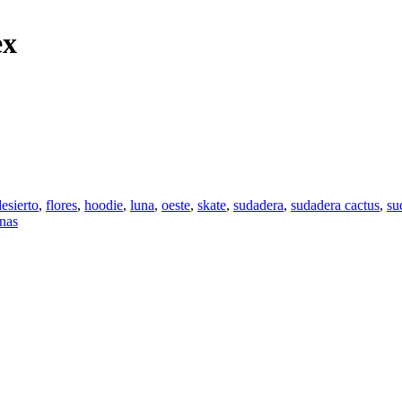
ex
desierto
,
flores
,
hoodie
,
luna
,
oeste
,
skate
,
sudadera
,
sudadera cactus
,
su
nas