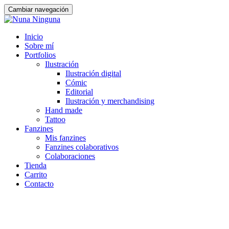
Cambiar navegación
Saltar
Inicio
al
Sobre mí
contenido
Portfolios
Ilustración
Ilustración digital
Cómic
Editorial
Ilustración y merchandising
Hand made
Tattoo
Fanzines
Mis fanzines
Fanzines colaborativos
Colaboraciones
Tienda
Carrito
Contacto