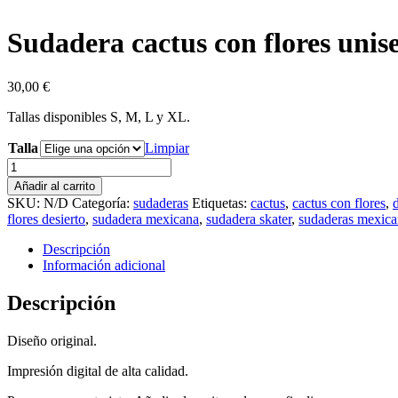
Sudadera cactus con flores unis
30,00
€
Tallas disponibles S, M, L y XL.
Talla
Limpiar
Sudadera
cactus
Añadir al carrito
con
SKU:
N/D
Categoría:
sudaderas
Etiquetas:
cactus
,
cactus con flores
,
flores
flores desierto
,
sudadera mexicana
,
sudadera skater
,
sudaderas mexica
unisex
cantidad
Descripción
Información adicional
Descripción
Diseño original.
Impresión digital de alta calidad.