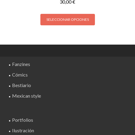
30,00
€
pueden
elegir
Este
en
SELECCIONAR OPCIONES
producto
la
tiene
página
múltiples
de
variantes.
producto
Las
opciones
Fanzines
se
pueden
Cómics
elegir
Bestiario
en
la
Mexican style
página
de
producto
Portfolios
Ilustración