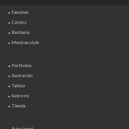
opciones
se
Fanzines
pueden
Cómics
elegir
Bestiario
en
la
Mexican style
página
de
producto
Portfolios
Ilustración
Tattoo
Sobre mí
Tienda
Aviso legal