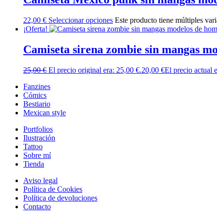
22,00
€
Seleccionar opciones
Este producto tiene múltiples var
¡Oferta!
Camiseta sirena zombie sin mangas m
25,00
€
El precio original era: 25,00 €.
20,00
€
El precio actual 
Fanzines
Cómics
Bestiario
Mexican style
Portfolios
Ilustración
Tattoo
Sobre mí
Tienda
Aviso legal
Política de Cookies
Política de devoluciones
Contacto