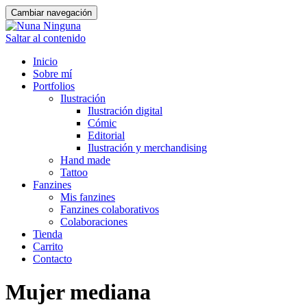
Cambiar navegación
Saltar al contenido
Inicio
Sobre mí
Portfolios
Ilustración
Ilustración digital
Cómic
Editorial
Ilustración y merchandising
Hand made
Tattoo
Fanzines
Mis fanzines
Fanzines colaborativos
Colaboraciones
Tienda
Carrito
Contacto
Mujer mediana