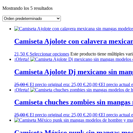
Mostrando los 5 resultados
Camiseta Ajolote con calavera mexica
21,50
€
Seleccionar opciones
Este producto tiene múltiples var
¡Oferta!
Camiseta Ajolote Dj mexicano sin ma
25,00
€
El precio original era: 25,00 €.
20,00
€
El precio actual 
¡Oferta!
Camiseta chuches zombies sin mangas
25,00
€
El precio original era: 25,00 €.
20,00
€
El precio actual 
Camiseta México punk sin mangas mod