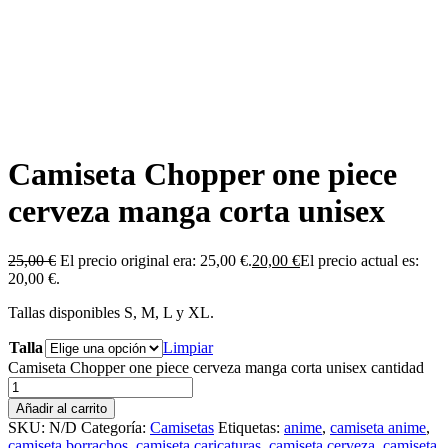
Camiseta Chopper one piece
cerveza manga corta unisex
25,00
€
El precio original era: 25,00 €.
20,00
€
El precio actual es:
20,00 €.
Tallas disponibles S, M, L y XL.
Talla
Limpiar
Camiseta Chopper one piece cerveza manga corta unisex cantidad
Añadir al carrito
SKU:
N/D
Categoría:
Camisetas
Etiquetas:
anime
,
camiseta anime
,
camiseta borrachos
,
camiseta caricaturas
,
camiseta cerveza
,
camiseta