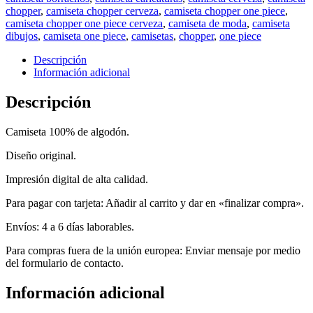
chopper
,
camiseta chopper cerveza
,
camiseta chopper one piece
,
camiseta chopper one piece cerveza
,
camiseta de moda
,
camiseta
dibujos
,
camiseta one piece
,
camisetas
,
chopper
,
one piece
Descripción
Información adicional
Descripción
Camiseta 100% de algodón.
Diseño original.
Impresión digital de alta calidad.
Para pagar con tarjeta: Añadir al carrito y dar en «finalizar compra».
Envíos: 4 a 6 días laborables.
Para compras fuera de la unión europea: Enviar mensaje por medio
del formulario de contacto.
Información adicional