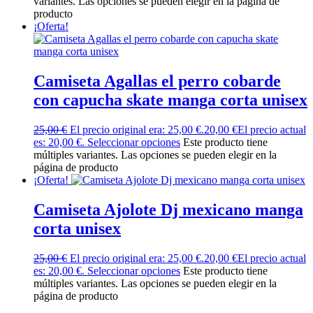
variantes. Las opciones se pueden elegir en la página de
producto
¡Oferta!
Camiseta Agallas el perro cobarde
con capucha skate manga corta unisex
25,00
€
El precio original era: 25,00 €.
20,00
€
El precio actual
es: 20,00 €.
Seleccionar opciones
Este producto tiene
múltiples variantes. Las opciones se pueden elegir en la
página de producto
¡Oferta!
Camiseta Ajolote Dj mexicano manga
corta unisex
25,00
€
El precio original era: 25,00 €.
20,00
€
El precio actual
es: 20,00 €.
Seleccionar opciones
Este producto tiene
múltiples variantes. Las opciones se pueden elegir en la
página de producto