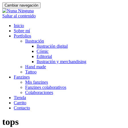
Cambiar navegación
Saltar al contenido
Inicio
Sobre mí
Portfolios
Ilustración
Ilustración digital
Cómic
Editorial
Ilustración y merchandising
Hand made
Tattoo
Fanzines
Mis fanzines
Fanzines colaborativos
Colaboraciones
Tienda
Carrito
Contacto
tops