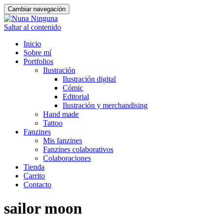
Cambiar navegación
Saltar al contenido
Inicio
Sobre mí
Portfolios
Ilustración
Ilustración digital
Cómic
Editorial
Ilustración y merchandising
Hand made
Tattoo
Fanzines
Mis fanzines
Fanzines colaborativos
Colaboraciones
Tienda
Carrito
Contacto
sailor moon