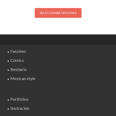
Este
SELECCIONAR OPCIONES
producto
tiene
múltiples
variantes.
Las
opciones
Fanzines
se
pueden
Cómics
elegir
Bestiario
en
la
Mexican style
página
de
producto
Portfolios
Ilustración