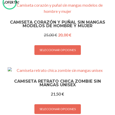
producto
¡OFERTA!
variantes.
Las
opciones
CAMISETA CORAZÓN Y PUÑAL SIN MANGAS
se
MODELOS DE HOMBRE Y MUJER
pueden
El
El
25,00
€
20,00
€
elegir
precio
precio
en
original
actual
Este
la
era:
es:
SELECCIONAR OPCIONES
producto
página
25,00 €.
20,00 €.
tiene
de
múltiples
producto
variantes.
Las
CAMISETA RETRATO CHICA ZOMBIE SIN
opciones
MANGAS UNISEX
se
21,50
€
pueden
elegir
Este
en
SELECCIONAR OPCIONES
producto
la