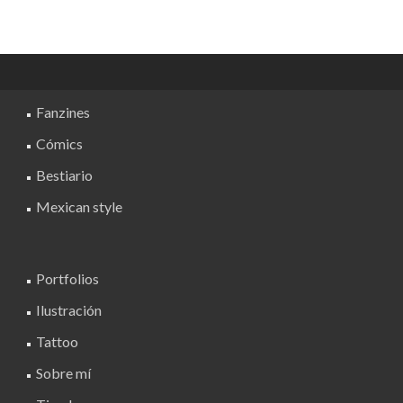
tiene
página
múltiples
de
variantes.
producto
Las
opciones
Fanzines
se
pueden
Cómics
elegir
Bestiario
en
la
Mexican style
página
de
producto
Portfolios
Ilustración
Tattoo
Sobre mí