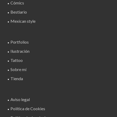
Cómics
elegir
Bestiario
en
la
Mexican style
página
de
producto
Portfolios
Ilustración
Tattoo
Sobre mí
Tienda
Aviso legal
Política de Cookies