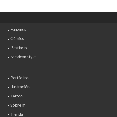
múltiples
variantes.
Las
opciones
Fanzines
se
pueden
Cómics
elegir
Bestiario
en
la
Mexican style
página
de
producto
Portfolios
Ilustración
Tattoo
Sobre mí
Tienda