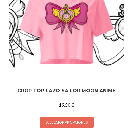
CROP TOP LAZO SAILOR MOON ANIME
19,50
€
Este
SELECCIONAR OPCIONES
producto
tiene