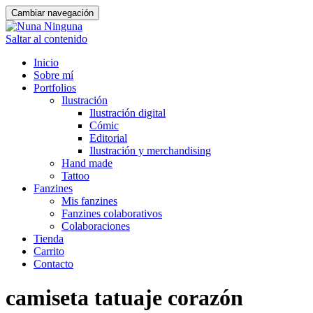
Cambiar navegación
Saltar al contenido
Inicio
Sobre mí
Portfolios
Ilustración
Ilustración digital
Cómic
Editorial
Ilustración y merchandising
Hand made
Tattoo
Fanzines
Mis fanzines
Fanzines colaborativos
Colaboraciones
Tienda
Carrito
Contacto
camiseta tatuaje corazón